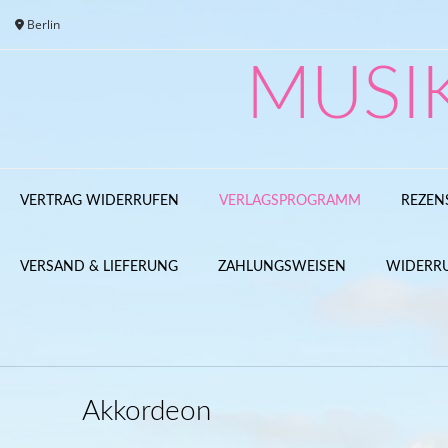
Skip
Berlin
to
content
MUSI
VERTRAG WIDERRUFEN
VERLAGSPROGRAMM
REZEN
VERSAND & LIEFERUNG
ZAHLUNGSWEISEN
WIDERR
Akkordeon