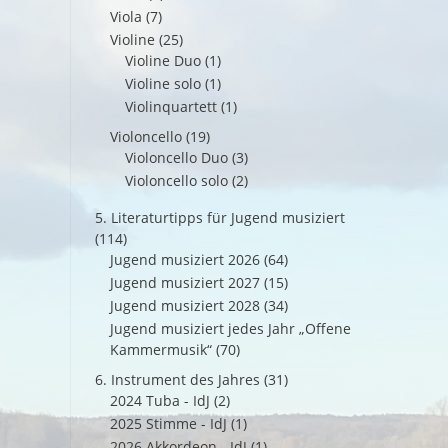
Viola
(7)
Violine
(25)
Violine Duo
(1)
Violine solo
(1)
Violinquartett
(1)
Violoncello
(19)
Violoncello Duo
(3)
Violoncello solo
(2)
5. Literaturtipps für Jugend musiziert
(114)
Jugend musiziert 2026
(64)
Jugend musiziert 2027
(15)
Jugend musiziert 2028
(34)
Jugend musiziert jedes Jahr „Offene
Kammermusik“
(70)
6. Instrument des Jahres
(31)
2024 Tuba - IdJ
(2)
2025 Stimme - IdJ
(1)
2026 Akkordeon - IdJ
(1)