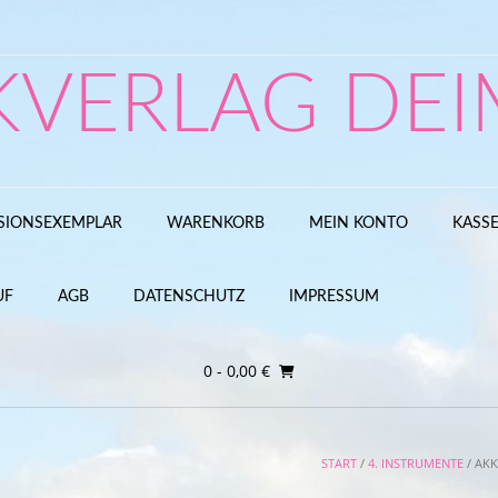
KVERLAG DEI
SIONSEXEMPLAR
WARENKORB
MEIN KONTO
KASS
UF
AGB
DATENSCHUTZ
IMPRESSUM
0
- 0,00 €
START
/
4. INSTRUMENTE
/ AK