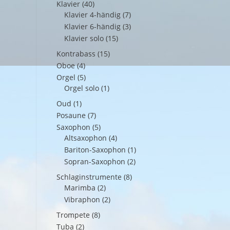
Klavier
(40)
Klavier 4-händig
(7)
Klavier 6-händig
(3)
Klavier solo
(15)
Kontrabass
(15)
Oboe
(4)
Orgel
(5)
Orgel solo
(1)
Oud
(1)
Posaune
(7)
Saxophon
(5)
Altsaxophon
(4)
Bariton-Saxophon
(1)
Sopran-Saxophon
(2)
Schlaginstrumente
(8)
Marimba
(2)
Vibraphon
(2)
Trompete
(8)
Tuba
(2)