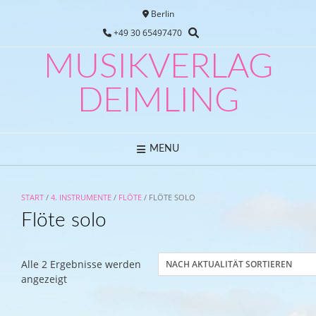
Skip
Berlin
to
+49 30 65497470
content
MUSIKVERLAG
DEIMLING
MENU
START
/
4. INSTRUMENTE
/
FLÖTE
/ FLÖTE SOLO
Flöte solo
Alle 2 Ergebnisse werden
Nach
angezeigt
Aktualität
sortiert