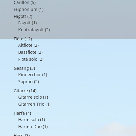
Carillon
(5)
Euphonium
(1)
Fagott
(2)
Fagott
(1)
Kontrafagott
(2)
Flöte
(12)
Altflöte
(2)
Bassflöte
(2)
Flöte solo
(2)
Gesang
(3)
Kinderchor
(1)
Sopran
(2)
Gitarre
(14)
Gitarre solo
(1)
Gitarren Trio
(4)
Harfe
(4)
Harfe solo
(1)
Harfen Duo
(1)
Horn
(3)