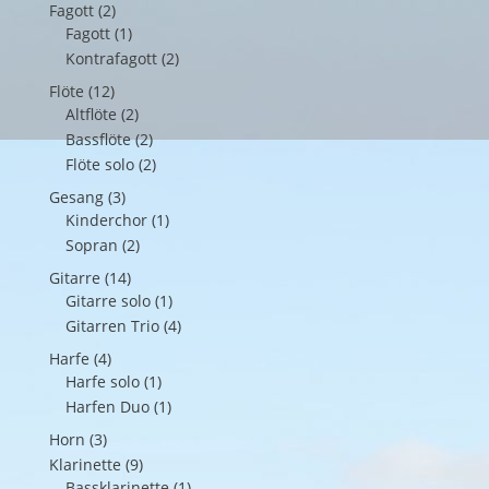
Fagott
(2)
Fagott
(1)
Kontrafagott
(2)
Flöte
(12)
Altflöte
(2)
Bassflöte
(2)
Flöte solo
(2)
Gesang
(3)
Kinderchor
(1)
Sopran
(2)
Gitarre
(14)
Gitarre solo
(1)
Gitarren Trio
(4)
Harfe
(4)
Harfe solo
(1)
Harfen Duo
(1)
Horn
(3)
Klarinette
(9)
Bassklarinette
(1)