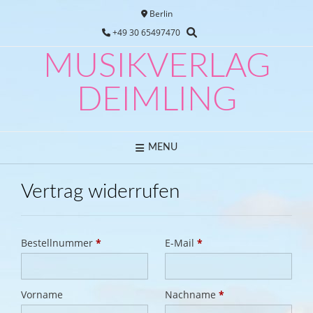
Skip
Berlin
to
+49 30 65497470
content
MUSIKVERLAG
DEIMLING
MENU
Vertrag widerrufen
erforderlich
erforderlich
Bestellnummer
Page URI *erforderlich
*
E-Mail
*
erforderlich
Vorname
Nachname
*