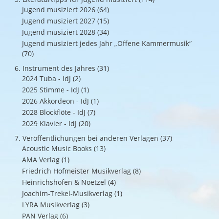
Jugend musiziert 2026
(64)
Jugend musiziert 2027
(15)
Jugend musiziert 2028
(34)
Jugend musiziert jedes Jahr „Offene Kammermusik“
(70)
6. Instrument des Jahres
(31)
2024 Tuba - IdJ
(2)
2025 Stimme - IdJ
(1)
2026 Akkordeon - IdJ
(1)
2028 Blockflöte - IdJ
(7)
2029 Klavier - IdJ
(20)
7. Veröffentlichungen bei anderen Verlagen
(37)
Acoustic Music Books
(13)
AMA Verlag
(1)
Friedrich Hofmeister Musikverlag
(8)
Heinrichshofen & Noetzel
(4)
Joachim-Trekel-Musikverlag
(1)
LYRA Musikverlag
(3)
PAN Verlag
(6)