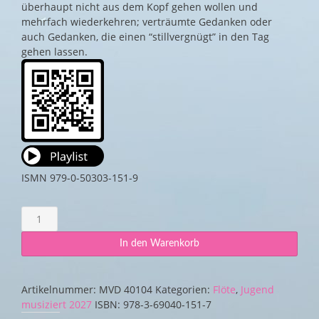
überhaupt nicht aus dem Kopf gehen wollen und
mehrfach wiederkehren; verträumte Gedanken oder
auch Gedanken, die einen “stillvergnügt” in den Tag
gehen lassen.
ISMN 979-0-50303-151-9
Gedankenspiele
für
Flöte
In den Warenkorb
solo
op.
151
Artikelnummer:
MVD 40104
Kategorien:
Flöte
,
Jugend
Menge
musiziert 2027
ISBN:
978-3-69040-151-7