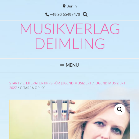
Skip
Berlin
to
+49 30 65497470
content
MUSIKVERLAG
DEIMLING
MENU
START
/
5. LITERATURTIPPS FÜR JUGEND MUSIZIERT
/
JUGEND MUSIZIERT
2027
/ GITARRA OP. 90