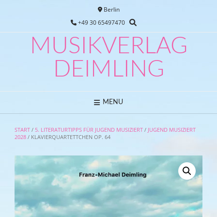
Skip
Berlin
to
+49 30 65497470
content
MUSIKVERLAG
DEIMLING
MENU
START
/
5. LITERATURTIPPS FÜR JUGEND MUSIZIERT
/
JUGEND MUSIZIERT
2028
/ KLAVIERQUARTETTCHEN OP. 64