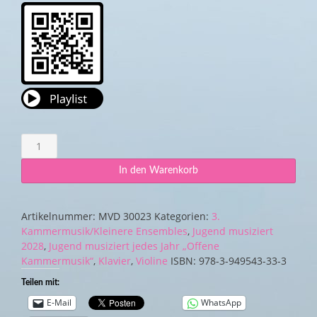
Klavierquartettchen
op.
64
In den Warenkorb
Menge
Artikelnummer:
MVD 30023
Kategorien:
3.
Kammermusik/Kleinere Ensembles
,
Jugend musiziert
2028
,
Jugend musiziert jedes Jahr „Offene
Kammermusik“
,
Klavier
,
Violine
ISBN:
978-3-949543-33-3
Teilen mit:
E-Mail
WhatsApp