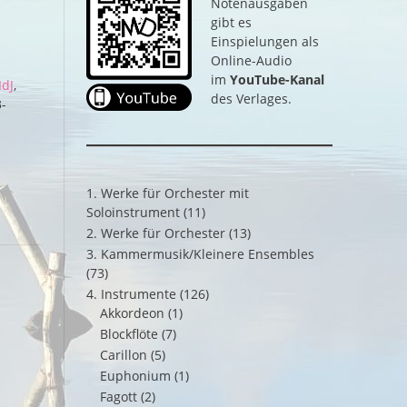
Notenausgaben
gibt es
Einspielungen als
Online-Audio
im
YouTube-Kanal
IdJ
,
des Verlages.
-
1. Werke für Orchester mit
Soloinstrument
(11)
2. Werke für Orchester
(13)
3. Kammermusik/Kleinere Ensembles
(73)
4. Instrumente
(126)
Akkordeon
(1)
Blockflöte
(7)
Carillon
(5)
Euphonium
(1)
Fagott
(2)