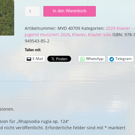
Rhapsodia
In den Warenkorb
rugia
op.
124
Artikelnummer:
MVD 40709
Kategorien:
2029 Klavier - 
Menge
Jugend musiziert 2026
,
Klavier
,
Klavier solo
ISBN:
978-3
949543-85-2
Teilen mit:
E-Mail
WhatsApp
Telegram
sionen.
sion für „Rhapsodia rugia op. 124“
 nicht veröffentlicht.
Erforderliche Felder sind mit
*
markiert