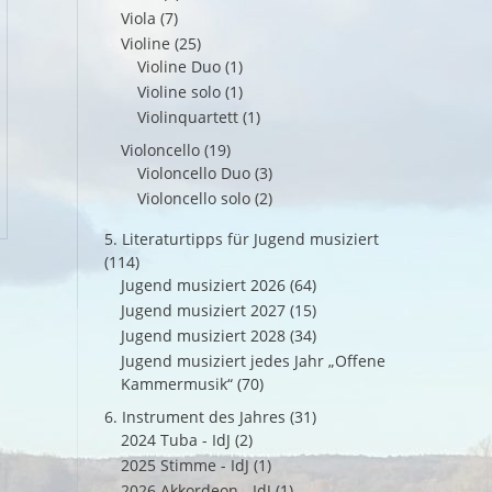
Viola
(7)
Violine
(25)
Violine Duo
(1)
Violine solo
(1)
Violinquartett
(1)
Violoncello
(19)
Violoncello Duo
(3)
Violoncello solo
(2)
5. Literaturtipps für Jugend musiziert
(114)
Jugend musiziert 2026
(64)
Jugend musiziert 2027
(15)
Jugend musiziert 2028
(34)
Jugend musiziert jedes Jahr „Offene
Kammermusik“
(70)
6. Instrument des Jahres
(31)
2024 Tuba - IdJ
(2)
2025 Stimme - IdJ
(1)
2026 Akkordeon - IdJ
(1)