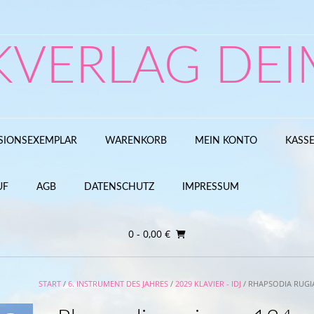
KVERLAG DEI
SIONSEXEMPLAR
WARENKORB
MEIN KONTO
KASS
UF
AGB
DATENSCHUTZ
IMPRESSUM
0
- 0,00 €
START
/
6. INSTRUMENT DES JAHRES
/
2029 KLAVIER - IDJ
/ RHAPSODIA RUGIA