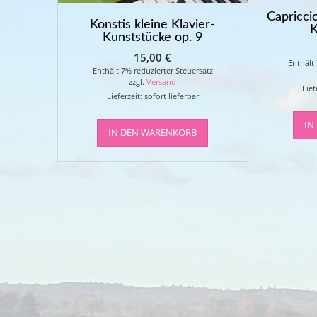
Capricci
Konstis kleine Klavier-
K
Kunststücke op. 9
15,00
€
Enthält
Enthält 7% reduzierter Steuersatz
zzgl.
Versand
Lief
Lieferzeit: sofort lieferbar
IN
IN DEN WARENKORB