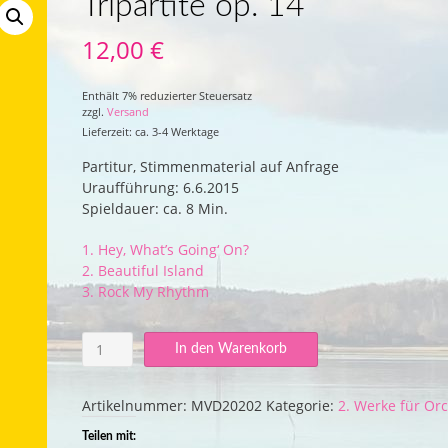
Tripartite op. 14
12,00
€
Enthält 7% reduzierter Steuersatz
zzgl.
Versand
Lieferzeit: ca. 3-4 Werktage
Partitur, Stimmenmaterial auf Anfrage
Uraufführung: 6.6.2015
Spieldauer: ca. 8 Min.
1. Hey, What’s Going‘ On?
2. Beautiful Island
3. Rock My Rhythm
Tripartite
In den Warenkorb
op.
14
Menge
Artikelnummer:
MVD20202
Kategorie:
2. Werke für Or
Teilen mit: