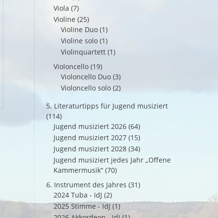
Viola
(7)
Violine
(25)
Violine Duo
(1)
Violine solo
(1)
Violinquartett
(1)
Violoncello
(19)
Violoncello Duo
(3)
Violoncello solo
(2)
5. Literaturtipps für Jugend musiziert
(114)
Jugend musiziert 2026
(64)
Jugend musiziert 2027
(15)
Jugend musiziert 2028
(34)
Jugend musiziert jedes Jahr „Offene
Kammermusik“
(70)
6. Instrument des Jahres
(31)
2024 Tuba - IdJ
(2)
2025 Stimme - IdJ
(1)
2026 Akkordeon - IdJ
(1)