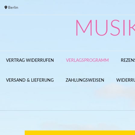
Skip
Berlin
to
content
MUSI
VERTRAG WIDERRUFEN
VERLAGSPROGRAMM
REZEN
VERSAND & LIEFERUNG
ZAHLUNGSWEISEN
WIDERR